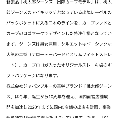
新製品「桃太郎ジーンズ 出陣カープモデル」は、桃太
RECRUIT
郎ジーンズのアイキャッチとなっている出陣レーベルの
CONTACT
バックポケットに入る二本のラインを、カープレッドと
カープのロゴマークでデザインした特注仕様となってい
ます。ジーンズは男女兼用、シルエットはベーシックな
人気の二型（ナローテーパードとスリムフィットストレ
ート）。カープロゴが入ったオリジナルスレーキ袋のギ
フトパッケージになります。
株式会社ジャパンブルーの基幹ブランド「桃太郎ジーン
ズ」は今年、誕生から10周年を迎え、国内直営店舗展
開を加速し2020年までに国内5店舗の出店を計画、事業
部単独で15億円の売上を目ざしています。なお、「桃