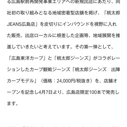
る広島駅前再開発事業エリアへの新規出店にあたり、同
社初の取り組みとなる地域密着型店舖を掲げ、「桃太郎
JEANS広島店」を皮切りにインバウンドを視野に入れ
た販売、出店ローカルに根差した企画等、地域展開を推
進していきたいと考えています。その第一弾として、
TOP
「広島東洋カープ」と「桃太郎ジーンズ」がコラボレー
OUR COMPASS
ションしたカープ観戦ジーンズ「桃太郎ジーンズ 出陣
ABOUT
カープモデル」（価格：24,000円/税抜き）を、店舗オ
会社概要
ープンを記念し4月7日より、広島店限定100本で発売し
NEWS
歴史・沿革
ます。
BRAND/SHOP
CSR