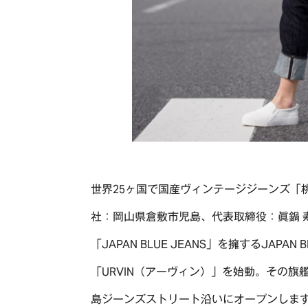
TOP
OUR COMPASS
ABOUT
会社概要
歴史・沿革
NEWS
BRAND/SHOP
CSR
世界25ヶ国で国産ヴィンテージジーンズ「
社：岡山県倉敷市児島、代表取締役：眞鍋 
RECRUIT
「JAPAN BLUE JEANS」を擁するJAP
CONTACT
「URVIN（アーヴィン）」を始動。その旗艦店
島ジーンズストリート沿いにオープンします。