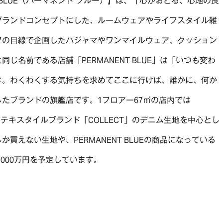
NT BLUE（パーマネント ブルー）】は、「心がおどる、心地の良
ブランドコンセプトにした、ルームウェアやライフスタイル雑
フの目線で企画したパジャマやワンマイルウェア、クッション
じ名前である店舗「PERMANENT BLUE」は「いつも変わ
き。わくわくする気持ちを求めてここに行けば、誰かに、何か
たブランドの旗艦店です。1フロアー67㎡の店内では
他に、テキスタイルブランド「COLLECT」のデニム生地を中心とし
買えない生地や、PERMANENT BLUEの商品になっている
000万円を予定しています。