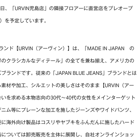
同日、「URVIN児島店」の隣接フロアーに直営店をプレオープ
土）を予定しています。
ブランド【URVIN（アーヴィン）】は、「MADE IN JAPAN の
岸のクラシカルなディテール」の全てを兼ね揃え、アメリカの
ンドです。従来の「JAPAN BLUE JEANS」ブランドとは
素材や加工、シルエットの美しさはそのまま【URVIN（アー
いを求める本物志向の30代～40代の女性をメインターゲット
デニム等にプレーンな加工を施したジーンズやワイドパンツ、
逆に海外向け製品はコスリやヤブキをふんだんに施したハード
路については卸売販売を主体に展開し、自社オンラインショッ