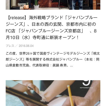
【release】海外戦略ブランド「ジャパンブルー
ジーンズ」、日本の西の玄関、京都市内に初の
FC店 「ジャパンブルージーンズ京都店」 、8
月10日（水）寺町通に新装オープン！
プレス ／ 2016.08.04
この度、世界26ヶ国で国産ヴィンテージモデルジーンズ「桃太
郎ジーンズ」等を展開する株式会社ジャパンブルー（本社：岡
山県倉敷市児島、代表取締役：眞鍋 寿男、
http://www.japanblue.・・・続きを読む