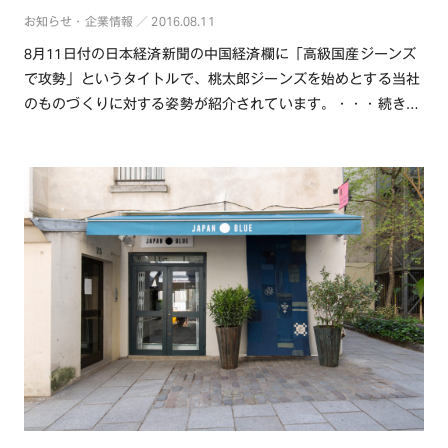
お知らせ・企業情報 ／ 2016.08.11
8月11日付の日本経済新聞の中国経済欄に「高級国産ジーンズ
TOP
で攻勢」というタイトルで、桃太郎ジーンズを始めとする当社
のものづくりに対する姿勢が紹介されています。・・・続きを
OUR COMPASS
読む
ABOUT
会社概要
NEWS
歴史・沿革
BRAND/SHOP
CSR
RECRUIT
CONTACT