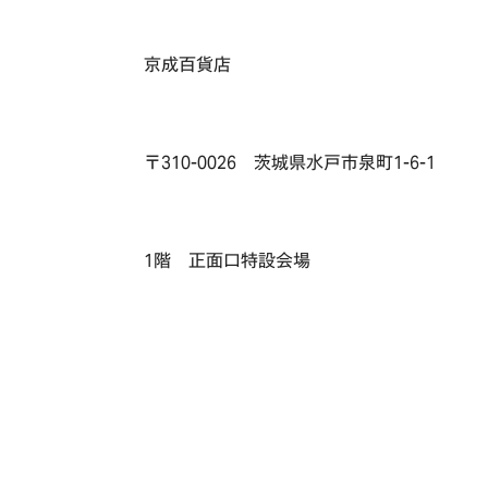
京成百貨店
〒310-0026 茨城県水戸市泉町1-6-1
1階 正面口特設会場
TOP
OUR COMPASS
ABOUT
会社概要
歴史・沿革
NEWS