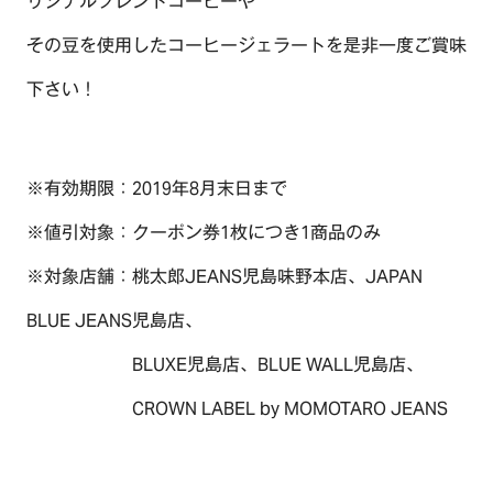
リジナルブレンドコーヒーや
その豆を使用したコーヒージェラートを是非一度ご賞味
下さい！
TOP
OUR COMPASS
※有効期限：2019年8月末日まで
ABOUT
※値引対象：クーポン券1枚につき1商品のみ
会社概要
※対象店舗：桃太郎JEANS児島味野本店、JAPAN
NEWS
歴史・沿革
BLUE JEANS児島店、
BRAND/SHOP
BLUXE児島店、BLUE WALL児島店、
CSR
CROWN LABEL by MOMOTARO JEANS
RECRUIT