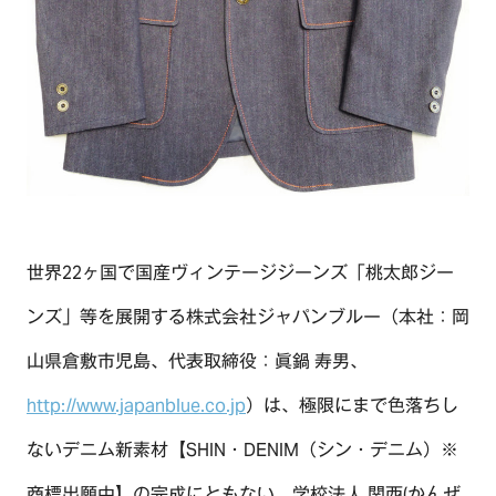
世界22ヶ国で国産ヴィンテージジーンズ「桃太郎ジー
ンズ」等を展開する株式会社ジャパンブルー（本社：岡
山県倉敷市児島、代表取締役：眞鍋 寿男、
http://www.japanblue.co.jp
）は、極限にまで色落ちし
ないデニム新素材【SHIN・DENIM（シン・デニム）※
商標出願中】の完成にともない、学校法人 関西(かんぜ