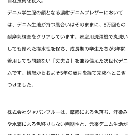
自社技術を投入。
デニム学生服の顔となる濃紺デニムブレザーにおいて
は、デニム生地が持つ風合いはそのままに、8万回もの
耐摩耗検査をクリアしています。家庭用洗濯機で丸洗い
しても優れた撥水性を保ち、成長期の学生たちが3年間
着用しても問題ない「丈夫さ」を兼ね備えた次世代デニ
ムです。構想からおよそ5年の歳月を経て完成へとこぎ
TOP
つけました。
OUR COMPASS
ABOUT
株式会社ジャパンブルーは、摩擦による色落ち、汗染み
会社概要
や水滴による色移りしない画期性と、元来デニム生地が
NEWS
歴史・沿革