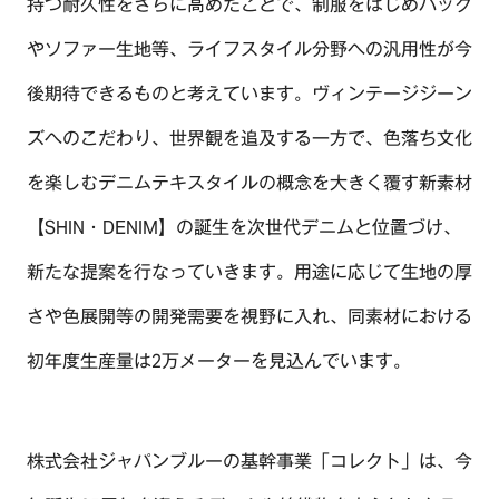
持つ耐久性をさらに高めたことで、制服をはじめバッグ
BRAND/SHOP
やソファー生地等、ライフスタイル分野への汎用性が今
CSR
後期待できるものと考えています。ヴィンテージジーン
RECRUIT
ズへのこだわり、世界観を追及する一方で、色落ち文化
を楽しむデニムテキスタイルの概念を大きく覆す新素材
CONTACT
【SHIN・DENIM】の誕生を次世代デニムと位置づけ、
新たな提案を行なっていきます。用途に応じて生地の厚
さや色展開等の開発需要を視野に入れ、同素材における
初年度生産量は2万メーターを見込んでいます。
株式会社ジャパンブルーの基幹事業「コレクト」は、今