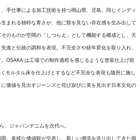
り、手仕事による加工技術を持つ岡山県、児島。同じインディ
ら生まれる独特な⻘さが、他に類を⾒ない存在感を生み出して
ズそのものが空間の「しつらえ」として機能する構成とし、天
、先進と伝統の調和を表現。不完全さや経年変化を取り入れ、
。OSAKA は工場での制作過程を感じるような塗装仕上げ前
ていくモルタル床を仕上げとするなど不完全な表現も随所に施し
こに価値を⾒出すジーンズと侘び寂びに美を⾒出す日本文化の
から、ジャパンデニムを次代へ。
福岡。多様な価値観が交差し、新しい潮流を送り出してきた両