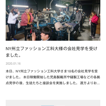
TOP
OUR COMPASS
ABOUT
会社概要
NEWS
歴史・沿革
NY州立ファッション工科大様の会社見学を受け
BRAND/SHOP
ました。
CSR
2020.01.16
本日、NY州立ファッション工科大学さま18名の会社見学を受
RECRUIT
けました。 本日稼働開始した児島製織所や縫製工場などの各拠
点見学の後、生徒たちと座談会を実施しました。 遠方よりお越
CONTACT
し頂き誠にありがと・・・続きを読む