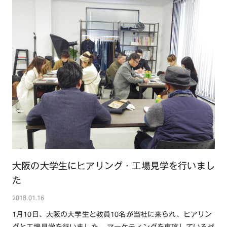
TOP
OUR COMPASS
ABOUT
会社概要
NEWS
歴史・沿革
BRAND/SHOP
大阪の大学生にヒアリング・工場見学を行いまし
CSR
た
RECRUIT
2018.01.16
1月10日、大阪の大学生と教員10名が当社に来られ、ヒアリン
CONTACT