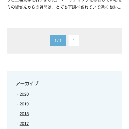
グと工場見学を行いました。 マーケティングを専攻しているゼ
ミの皆さんからの質問は、とても下調べされていて深く 鋭い質
問が多くあり、充・・・続きを読む
1 / 1
1
アーカイブ
2020
2019
2018
2017