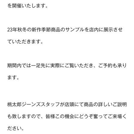
を開催いたします。
23年秋冬の新作季節商品のサンプルを店内に展示させ
ていただきます。
期間内では一足先に実際にご覧いただき、ご予約も承り
TOP
ます。
OUR COMPASS
ABOUT
桃太郎ジーンズスタッフが店頭にて商品の詳しいご説明
会社概要
NEWS
歴史・沿革
も致しますので、皆様この機会にどうぞ奮ってご来場く
BRAND/SHOP
ださい。