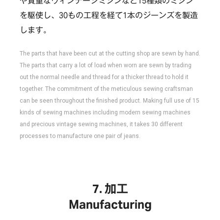
や貴重なヴィンテージミシンなど15種類のミシン
を駆使し、30もの工程を経て1本のジーンズを製造
します。
The parts that have been cut at the cutting shop are sewn by hand.
The parts that carry a lot of load when worn are sewn by trading
out the normal needle and thread for a thicker thread to hold it
together. The commitment of the meticulous sewing craftsman
can be seen throughout the finished product. Making full use of 15
kinds of sewing machines including modern sewing machines
and precious vintage sewing machines, it takes 30 different
processes to manufacture one pair of jeans.
加工
Manufacturing