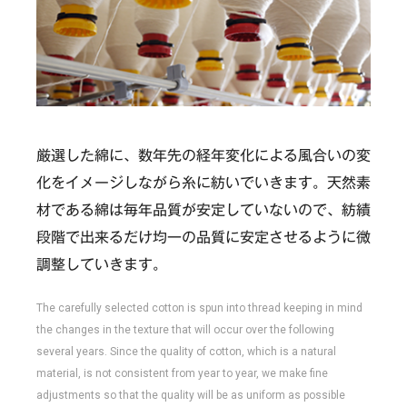
厳選した綿に、数年先の経年変化による風合いの変
化をイメージしながら糸に紡いでいきます。天然素
材である綿は毎年品質が安定していないので、紡績
段階で出来るだけ均一の品質に安定させるように微
調整していきます。
The carefully selected cotton is spun into thread keeping in mind
the changes in the texture that will occur over the following
several years. Since the quality of cotton, which is a natural
material, is not consistent from year to year, we make fine
adjustments so that the quality will be as uniform as possible