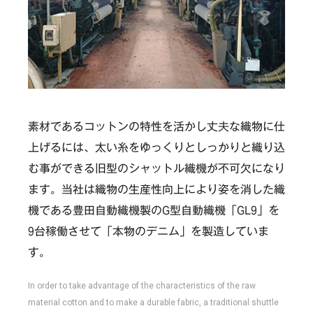
素材であるコットンの特性を活かし丈夫な織物に仕
上げるには、太い糸をゆっくりとしっかりと織り込
む事ができる旧型のシャットル織機が不可欠になり
ます。当社は織物の生産性向上により姿を消した織
機である豊田自動織機製のG型自動織機「GL9」を
9台稼働させて「本物のデニム」を製造していま
す。
In order to take advantage of the characteristics of the raw
material cotton and to make a durable fabric, a traditional shuttle