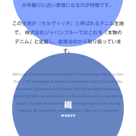
が手織りに近い表情になるのが特徴です。
この生地が『セルヴィッチ』と呼ばれるデニム生地
で、
株式会社ジャパンブルーではこれを「本物の
デニム」と定義し、創業当初から取り扱っていま
す。
Although the actual weaving speed of these vintage looms is less
than 1/5th the speed of modern shuttle-less looms, it is possible
to weave high-count yarn properly with these older machines,
giving the fabric an unevenness to the surface and a very special
texture.The denim woven on these vintage looms is known as
“selvage”.At Japan Blue, we define this fabric as “real denim”.