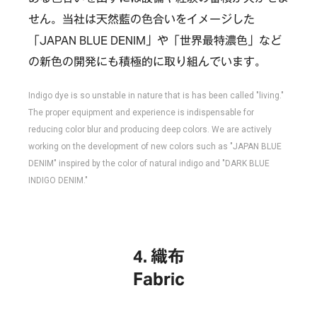
せん。当社は天然藍の色合いをイメージした
TOP
「JAPAN BLUE DENIM」や「世界最特濃色」など
の新色の開発にも積極的に取り組んでいます。
OUR COMPASS
Indigo dye is so unstable in nature that is has been called "living."
ABOUT
The proper equipment and experience is indispensable for
reducing color blur and producing deep colors. We are actively
会社概要
NEWS
working on the development of new colors such as "JAPAN BLUE
歴史・沿革
DENIM" inspired by the color of natural indigo and "DARK BLUE
BRAND/SHOP
INDIGO DENIM."
CSR
RECRUIT
織布
Fabric
CONTACT