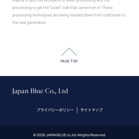
Kojima is also the birthplace of wash processing and the
processing to get the "used" look that came from it. These
processing techniques are being handed down from craftsmen to
the next generation.
PAGE TOP
プライバシーポリシー
サイトマップ
© 2026 JAPAN BLUE co.,ltd. Allrights Reserved.